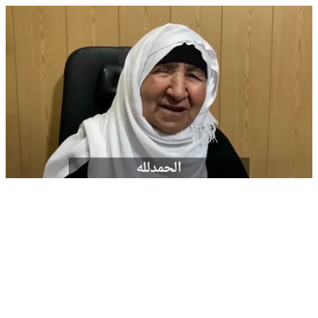
✅ تم فتح باب الحجز الان لزيارة جديدة لدكتور احمد شعراوي