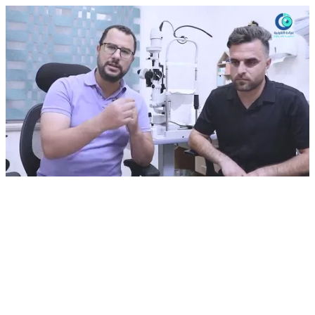
نجاح عملية #القرنية_المخروطية للأستاذ فيصل مع #الدكتور_أحمد_شعراوي ومريضنا يحكي