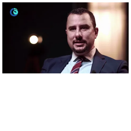
هل سمعت عن #عمليات_المياه_البيضاء بدون #غرز_جراحية ⁉️👁️