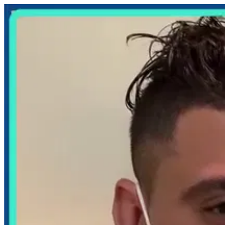
من #مصر