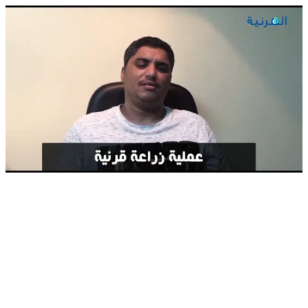
رأي مريض من السعودية — بعد زراعة القرنية السطحية