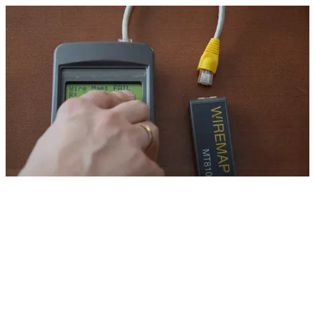
tester_eth_-_sc8108_zamienionezyly45_v1