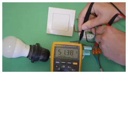
Ściemniacz - ZarowkiLED_2Kond