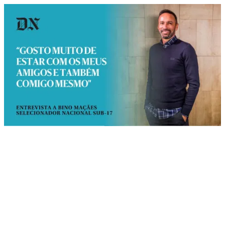
Bino Maçães: “Gosto muito de estar com os meus amigos e também comigo mesmo”