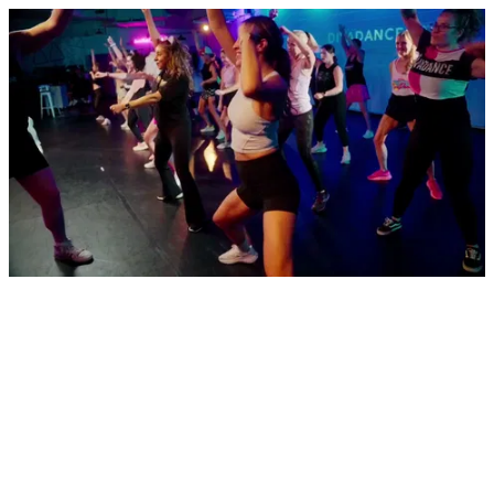
Sept2025Website_NonStopBRol