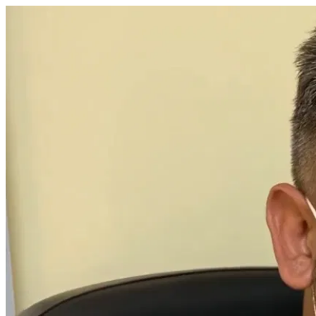
زرع قرنية كلي